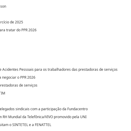
sson
rcício de 2025
ara tratar do PPR 2026
e Acidentes Pessoais para os trabalhadores das prestadoras de serviços
a negociar o PPR 2026
prestadoras de serviços
 TIM
delegados sindicais com a participação da Fundacentro
m RH Mundial da Telefônica/VIVO promovido pela UNI
isitam o SINTETEL e a FENATTEL