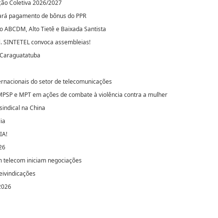
ão Coletiva 2026/2027
uará pagamento de bônus do PPR
o ABCDM, Alto Tietê e Baixada Santista
l. SINTETEL convoca assembleias!
 Caraguatatuba
ernacionais do setor de telecomunicações
 MPSP e MPT em ações de combate à violência contra a mulher
indical na China
ia
IA!
26
m telecom iniciam negociações
eivindicações
2026