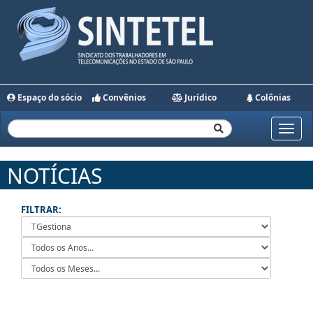
Espaço do sócio
Convênios
Jurídico
Colônias
Toggle
naviga
NOTÍCIAS
FILTRAR: