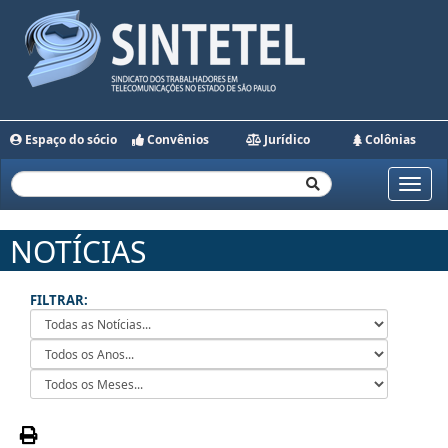
Espaço do sócio
Convênios
Jurídico
Colônias
Toggle
naviga
NOTÍCIAS
FILTRAR: