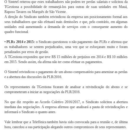
O Sintetel reiterou que estes trabalhadores não podem ter perdas salariais e solicitou da
TGestiona a possibilidade de remanejá-los para outras de suas unidades em Mauá,
Raposo Tavares ou Marquês de São Vicente.
A direção do Sindicato também reivindicou da empresa um posicionamento formal aos
seus trabalhadores que não efetuará mais demissões e que, pelo contrário, em algumas
unidades está aumentando a demanda de serviços com o consequente aumento do
quadro funcional.
• PLRs 2014 e 2015:
o Sindicato questionou o não pagamento das PLRs e afirmou que
os trabalhadores se sentem prejudicados, uma vez que se esforçaram muito e foram
penalizados por erros de gestão.
A TGestiona respondeu que teve R$ 15 milhões de prejuízos em 2014 e R$ 10 milhões
em 2015. Sendo assim, ela afirma não ter como efetuar os pagamentos.
O Sintetel reivindicou o pagamento de um abono compensatório para amenizar as perdas
e a abertura das discussões da PLR/2016.
Os representantes da TGestiona ficaram de analisar a reivindicação do abono e se
comprometeram a iniciar as negociações da PLR/2016.
No que diz respeito ao Acordo Coletivo 2016/2017, o Sindicato solicitou a abertura
imediata das negociações. A empresa afirmou que analisará a pauta de reivindicações e
informará o Sindicato o quanto antes.
Vale lembrar que a Telefônica também havia sido convocada para a reunião e, de última
hora, cancelou a sua participação alegando outros compromissos de seus representantes.