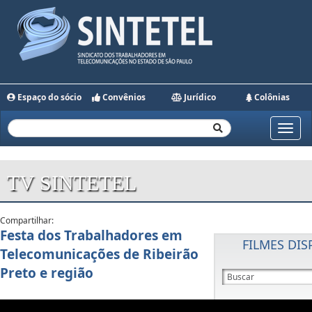
Espaço do sócio
Convênios
Jurídico
Colônias
Toggle
naviga
TV SINTETEL
Compartilhar:
Festa dos Trabalhadores em
FILMES DIS
Telecomunicações de Ribeirão
Preto e região