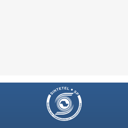
08/07/2025
3ª Edição Holi Festi
2025
05/05/2025
Precarização no Se
Telecomunicações -