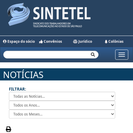
Espaço do sócio
Convênios
Jurídico
Colônias
Toggle
naviga
NOTÍCIAS
FILTRAR: