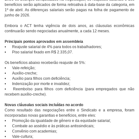
benefícios serão aplicados de forma retroativa à data-base da categoria, em
1º de abril. As diferenças salariais serão pagas na folha de pagamento de
junho de 2026.
Embora o ACT tenha vigência de dois anos, as cláusulas econômicas
continuarão sendo negociadas anualmente, a cada 12 meses.
Principais pontos aprovados em assembleia
•
Reajuste salarial de 4% para todos os trabalhadores;
•
Piso salarial fixado em R$ 2.335,07.
Os benefícios abaixo receberão reajuste de 5%:
•
Vale-refeição;
•
Auxílio-creche;
•
Auxílio para filhos com deficiência;
•
Indenização por morte e invalidez;
•
Reembolso para filhos com deficiência (para empregados que não
recebem auxílio-creche).
Novas cláusulas sociais incluídas no acordo
Como resultado das negociações entre o Sindicato e a empresa, foram
incorporadas novas garantias e benefícios, entre eles:
•
Promoção da igualdade de gênero e da equidade salarial;
•
Combate ao assédio e às práticas antissindicais;
•
Convênio com academias;
•
Vale-cultura;